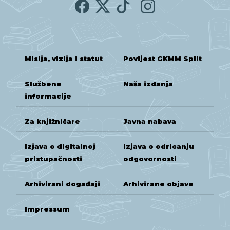
Misija, vizija i statut
Povijest GKMM Split
Službene
Naša izdanja
informacije
Za knjižničare
Javna nabava
Izjava o digitalnoj
Izjava o odricanju
pristupačnosti
odgovornosti
Arhivirani događaji
Arhivirane objave
Impressum