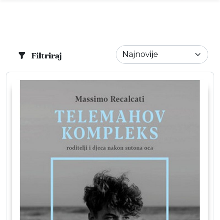
Filtriraj
Info
Događaji
Recenzije
Projekti
Katalog
Pretraga