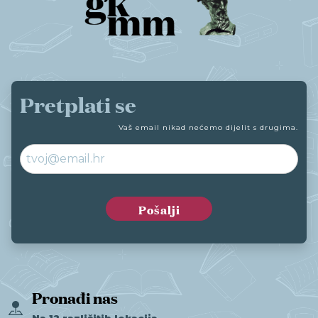
Pretplati se
Vaš email nikad nećemo dijelit s drugima.
Pronađi nas