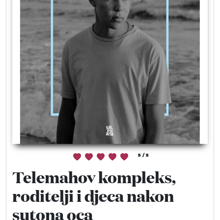
Moj GKMM
English
5 / 5
Telemahov kompleks,
roditelji i djeca nakon
sutona oca