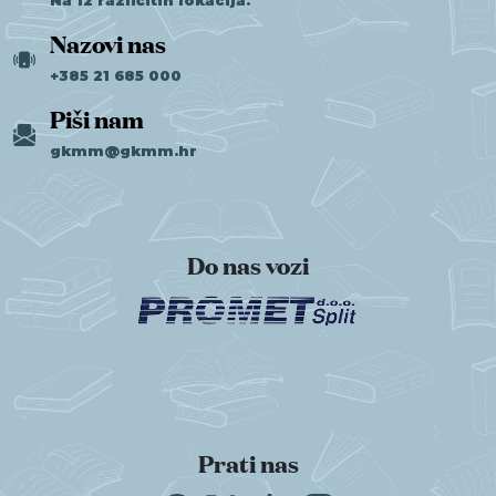
Na 12 različitih lokacija.
Nazovi nas
+385 21 685 000
Piši nam
gkmm@gkmm.hr
Do nas vozi
Prati nas