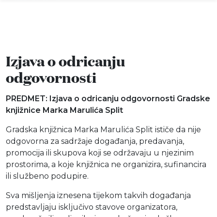
Izjava o odricanju
Info
odgovornosti
Događaji
PREDMET: Izjava o odricanju odgovornosti Gradske
knjižnice Marka Marulića Split
Recenzije
Gradska knjižnica Marka Marulića Split ističe da nije
odgovorna za sadržaje događanja, predavanja,
Projekti
promocija ili skupova koji se održavaju u njezinim
prostorima, a koje knjižnica ne organizira, sufinancira
Katalog
ili službeno podupire.
Sva mišljenja iznesena tijekom takvih događanja
Pretraga
predstavljaju isključivo stavove organizatora,