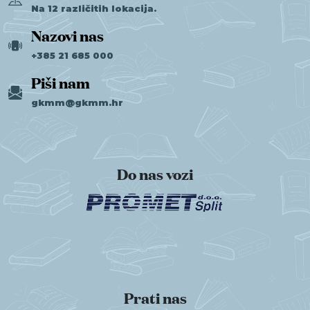
Na 12 različitih lokacija.
Nazovi nas
+385 21 685 000
Piši nam
gkmm@gkmm.hr
Do nas vozi
Prati nas