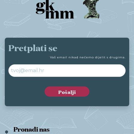
Pretplati se
Vaš email nikad nećemo dijelit s drugima.
Pronađi nas