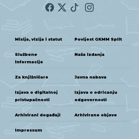
Misija, vizija i statut
Povijest GKMM Split
Službene
Naša izdanja
informacije
Za knjižničare
Javna nabava
Izjava o digitalnoj
Izjava o odricanju
pristupačnosti
odgovornosti
Arhivirani događaji
Arhivirane objave
Impressum