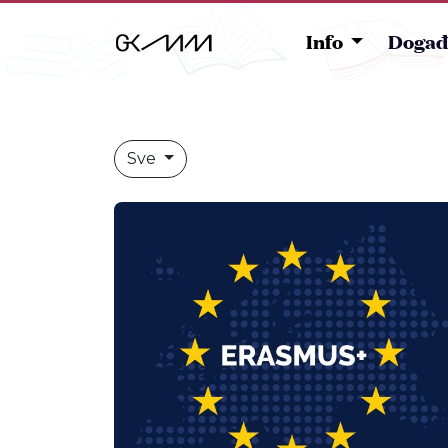
Info
Događ
Sve