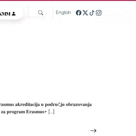
GKMM
English
𝐫𝐚𝐬𝐦𝐮𝐬 𝐚𝐤𝐫𝐞𝐝𝐢𝐭𝐚𝐜𝐢𝐣𝐚 𝐮 𝐩𝐨𝐝𝐫𝐮č𝐣𝐮 𝐨𝐛𝐫𝐚𝐳𝐨𝐯𝐚𝐧𝐣𝐚
𝟐𝟐. 𝐳𝐚 𝐩𝐫𝐨𝐠𝐫𝐚𝐦 𝐄𝐫𝐚𝐬𝐦𝐮𝐬+ […]