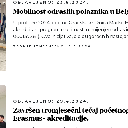
OBJAVLJENO: 23.8.2024.
Mobilnost odraslih polaznika u Belg
U proljeće 2024. godine Gradska knjižnica Marko Ma
akreditirani program mobilnosti namijenjen odras
000137281). Ova inicijativa, dio dugoročnih nastojan
ZADNJE IZMJENJENO: 6.7.2026.
OBJAVLJENO: 29.4.2024.
Završen tromjesečni tečaj početnog
Erasmus+ akreditacije.