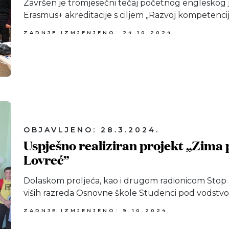
Završen je tromjesečni tečaj početnog engleskog j
Erasmus+ akreditacije s ciljem „Razvoj kompetencija
ZADNJE IZMJENJENO: 24.10.2024.
OBJAVLJENO: 28.3.2024.
Uspješno realiziran projekt „Zima 
Lovreć”
Dolaskom proljeća, kao i drugom radionicom Stop a
viših razreda Osnovne škole Studenci pod vodstvom 
ZADNJE IZMJENJENO: 9.10.2024.