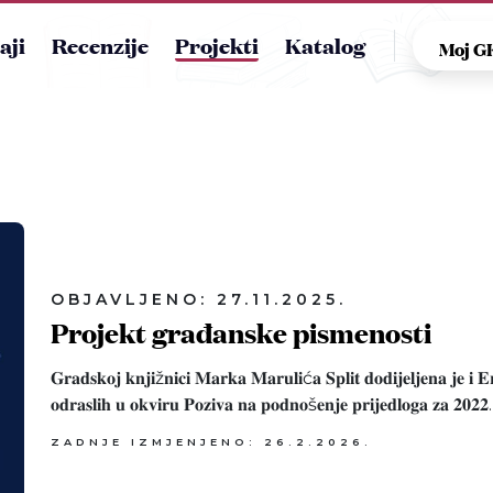
aji
Recenzije
Projekti
Katalog
Moj 
OBJAVLJENO: 27.11.2025.
Projekt građanske pismenosti
𝐆𝐫𝐚𝐝𝐬𝐤𝐨𝐣 𝐤𝐧𝐣𝐢ž𝐧𝐢𝐜𝐢 𝐌𝐚𝐫𝐤𝐚 𝐌𝐚𝐫𝐮𝐥𝐢ć𝐚 𝐒𝐩𝐥𝐢𝐭 𝐝𝐨𝐝𝐢𝐣𝐞𝐥𝐣𝐞𝐧𝐚 𝐣𝐞 𝐢 
𝐨𝐝𝐫𝐚𝐬𝐥𝐢𝐡 𝐮 𝐨𝐤𝐯𝐢𝐫𝐮 𝐏𝐨𝐳𝐢𝐯𝐚 𝐧𝐚 𝐩𝐨𝐝𝐧𝐨š𝐞𝐧𝐣𝐞 𝐩𝐫𝐢𝐣𝐞𝐝𝐥𝐨𝐠𝐚 𝐳𝐚 𝟐
ZADNJE IZMJENJENO: 26.2.2026.