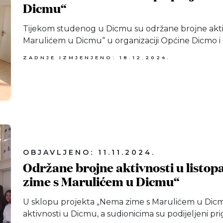
Dicmu“
Tijekom studenog u Dicmu su održane brojne akti
Marulićem u Dicmu“ u organizaciji Općine Dicmo i 
ZADNJE IZMJENJENO: 18.12.2024.
OBJAVLJENO: 11.11.2024.
Održane brojne aktivnosti u listo
zime s Marulićem u Dicmu“
U sklopu projekta „Nema zime s Marulićem u Dicm
aktivnosti u Dicmu, a sudionicima su podijeljeni pr