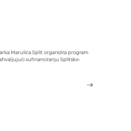
rka Marulića Split organizira program
valjujući sufinanciranju Splitsko-