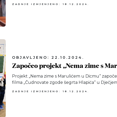
ZADNJE IZMJENJENO: 18.12.2024.
OBJAVLJENO: 22.10.2024.
Započeo projekt „Nema zime s Ma
Projekt „Nema zime s Marulićem u Dicmu“ započeo 
filma „Čudnovate zgode šegrta Hlapića“ u Dječjem
ZADNJE IZMJENJENO: 18.12.2024.