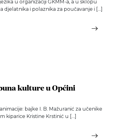
ezika u organizaciji GKMM-a, a u sklopu
 djelatnika i polaznika za poučavanje i […]
puna kulture u Općini
nimacije: bajke I. B. Mažuranić za učenike
kiparice Kristine Krstinić u […]