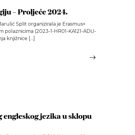
iju – Proljeće 2024.
rulić Split organizirala je Erasmus+
lim polaznicima (2023-1-HR01-KA121-ADU-
ja knjižnice […]
 engleskog jezika u sklopu