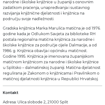
narodne i školske knjižnice u županiji s osnovnim
Moj GKMM
zadatkom praćenja, unapređivanja i sustavnog
razvijanja knjižnične djelatnosti i knjižnica na
području svoje nadležnosti.
English
Gradska knjižnica Marka Marulića matična je od 1976.
godine kada je Odlukom Savjeta za biblioteke RH
postala regionalna matična knjižnica za narodne i
školske knjižnice za područje cijele Dalmacije, a od
1986. g. Knjižnica obavlja i općinsku matičnost.
Godine 1995. Knjižnica je imenovana županijskom
matičnom knjižnicom za narodne i školske knjižnice
u Splitsko – dalmatinskoj županiji. Matična djelatnost
regulirana je Zakonom o knjižnicama i Pravilnikom o
matičnoj djelatnosti knjižnica u Republici Hrvatskoj.
Kontakt
Adresa: Ulica slobode 2, 21000 Split