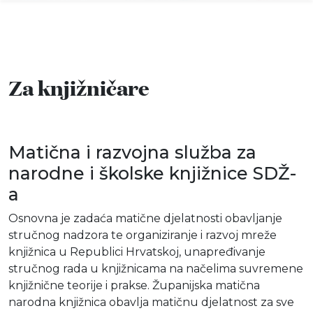
Za knjižničare
Info
Događaji
Matična i razvojna služba za
narodne i školske knjižnice SDŽ-
Recenzije
a
Projekti
Osnovna je zadaća matične djelatnosti obavljanje
stručnog nadzora te organiziranje i razvoj mreže
Katalog
knjižnica u Republici Hrvatskoj, unapređivanje
stručnog rada u knjižnicama na načelima suvremene
knjižnične teorije i prakse. Županijska matična
Pretraga
narodna knjižnica obavlja matičnu djelatnost za sve