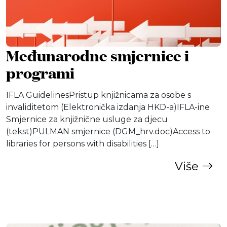
Međunarodne smjernice i
programi
IFLA GuidelinesPristup knjižnicama za osobe s
invaliditetom (Elektronička izdanja HKD-a)IFLA-ine
Smjernice za knjižnične usluge za djecu
(tekst)PULMAN smjernice (DGM_hrv.doc)Access to
libraries for persons with disabilities […]
Više