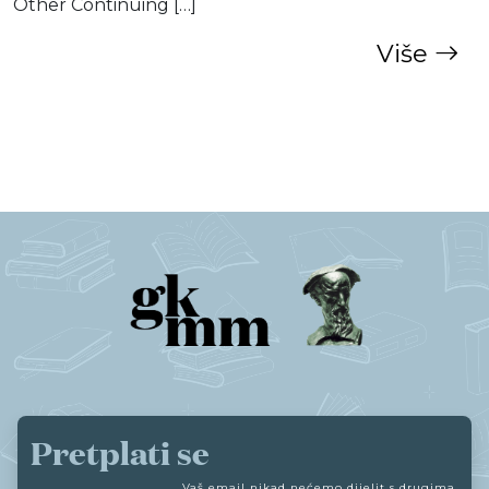
Other Continuing […]
Više
Pretplati se
Vaš email nikad nećemo dijelit s drugima.