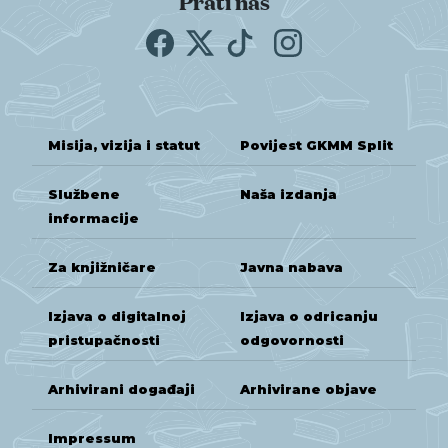
Prati nas
Misija, vizija i statut
Povijest GKMM Split
Službene
Naša izdanja
informacije
Za knjižničare
Javna nabava
Izjava o digitalnoj
Izjava o odricanju
pristupačnosti
odgovornosti
Arhivirani događaji
Arhivirane objave
Impressum