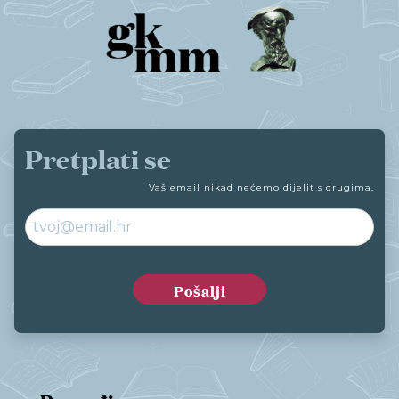
Moj GKMM
English
Pretplati se
Vaš email nikad nećemo dijelit s drugima.