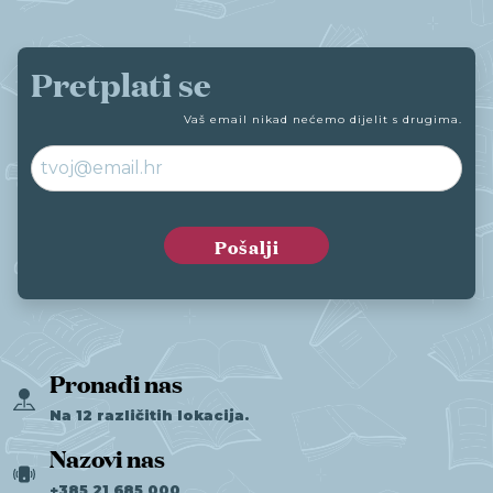
Pretplati se
Vaš email nikad nećemo dijelit s drugima.
Pronađi nas
Na 12 različitih lokacija.
Nazovi nas
+385 21 685 000