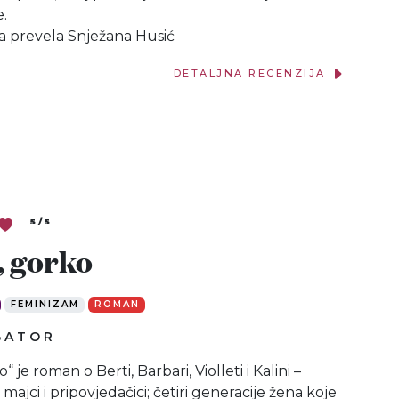
e.
ga prevela Snježana Husić
DETALJNA RECENZIJA
5 / 5
, gorko
FEMINIZAM
ROMAN
BATOR
 je roman o Berti, Barbari, Violleti i Kalini –
 majci i pripovjedačici; četiri generacije žena koje