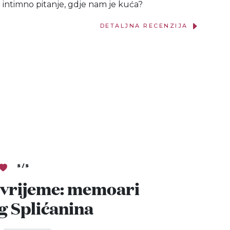
i intimno pitanje, gdje nam je kuća?
DETALJNA RECENZIJA
5 / 5
i vrijeme: memoari
g Splićanina