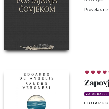
Prevela s ni
Zapov
ZA ODRASLE
EDOARDO