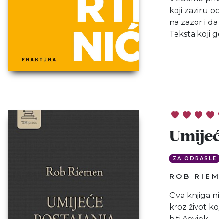
koji zaziru 
na zazor i d
Teksta koji 
Umijeć
ZA ODRASLE
ROB RIE
Ova knjiga ni
kroz život ko
biti čovjek.