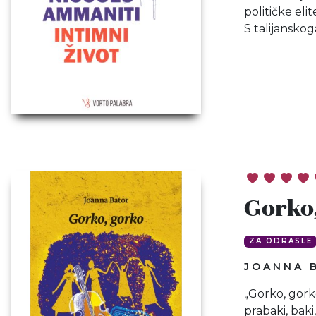
političke elit
S talijansko
Gorko
ZA ODRASLE
JOANNA 
„Gorko, gorko“
prabaki, baki,