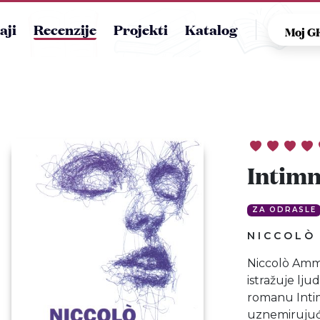
aji
Recenzije
Projekti
Katalog
Moj 
Intimn
ZA ODRASLE
NICCOLÒ
Niccolò Amma
istražuje lj
romanu Intim
uznemirujuću