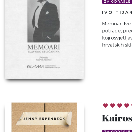
ZA ODRASLE
IVO TIJA
Memoari Ive T
potrage, pre
koji osvjetlj
hrvatskih skl
Kairo
ZA ODRASLE