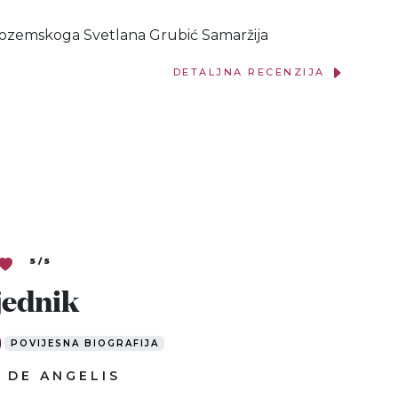
zozemskoga Svetlana Grubić Samaržija
DETALJNA RECENZIJA
5 / 5
jednik
POVIJESNA BIOGRAFIJA
 DE ANGELIS