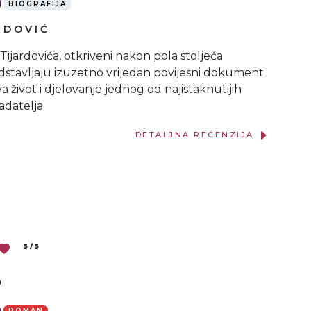
BIOGRAFIJA
RDOVIĆ
ijardovića, otkriveni nakon pola stoljeća
dstavljaju izuzetno vrijedan povijesni dokument
ava život i djelovanje jednog od najistaknutijih
adatelja.
DETALJNA RECENZIJA
5 / 5
s
ROMAN