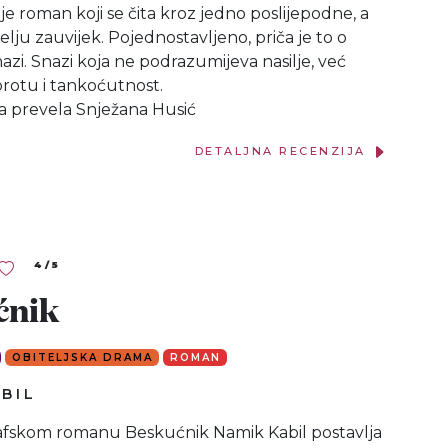
je roman koji se čita kroz jedno poslijepodne, a
telju zauvijek. Pojednostavljeno, priča je to o
snazi. Snazi koja ne podrazumijeva nasilje, već
brotu i tankoćutnost.
ga prevela Snježana Husić
DETALJNA RECENZIJA
4 / 5
ćnik
OBITELJSKA DRAMA
ROMAN
BIL
afskom romanu Beskućnik Namik Kabil postavlja