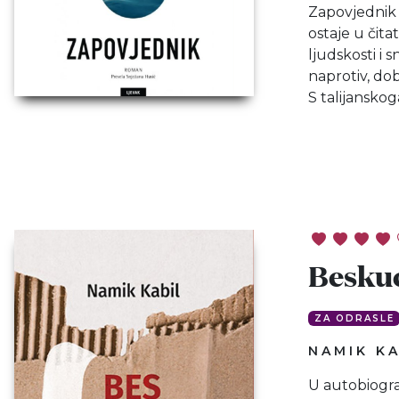
Zapovjednik 
ostaje u čita
ljudskosti i 
naprotiv, do
S talijansko
Besku
ZA ODRASLE
NAMIK KA
U autobiogr