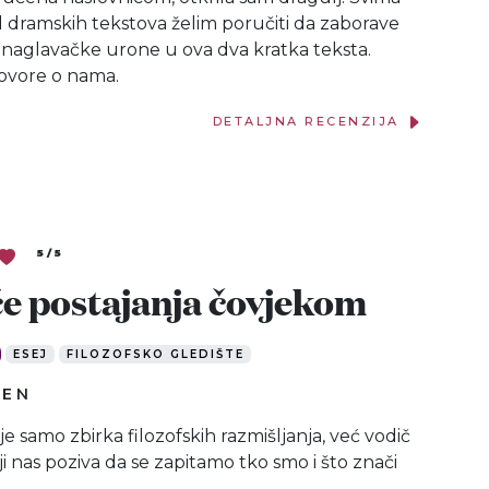
od dramskih tekstova želim poručiti da zaborave
a naglavačke urone u ova dva kratka teksta.
govore o nama.
DETALJNA RECENZIJA
5 / 5
e postajanja čovjekom
ESEJ
FILOZOFSKO GLEDIŠTE
MEN
je samo zbirka filozofskih razmišljanja, već vodič
ji nas poziva da se zapitamo tko smo i što znači