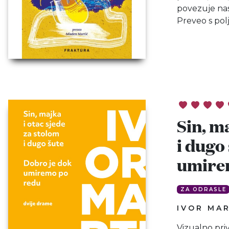
povezuje nas
Preveo s pol
Sin, m
i dugo
umire
ZA ODRASLE
IVOR MAR
Vizualno pri