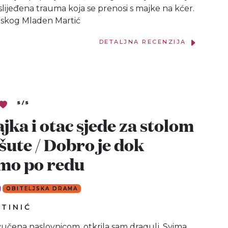
lijeđena trauma koja se prenosi s majke na kćer.
jskog Mladen Martić
DETALJNA RECENZIJA
5 / 5
ajka i otac sjede za stolom
 šute / Dobro je dok
mo po redu
OBITELJSKA DRAMA
TINIĆ
vučena naslovnicom, otkrila sam dragulj. Svima