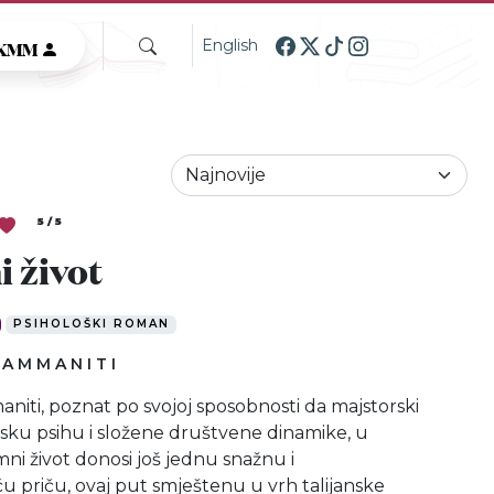
GKMM
English
5 / 5
i život
PSIHOLOŠKI ROMAN
 AMMANITI
niti, poznat po svojoj sposobnosti da majstorski
udsku psihu i složene društvene dinamike, u
ni život donosi još jednu snažnu i
 priču, ovaj put smještenu u vrh talijanske