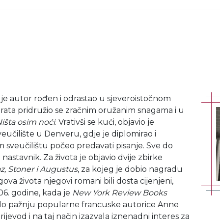
 je autor rođen i odrastao u sjeveroistočnom
rata pridružio se zračnim oružanim snagama i u
išta osim noći
. Vrativši se kući, objavio je
učilište u Denveru, gdje je diplomirao i
om sveučilištu počeo predavati pisanje. Sve do
nastavnik. Za života je objavio dvije zbirke
az, Stoner i Augustus
, za kojeg je dobio nagradu
gova života njegovi romani bili dosta cijenjeni,
06. godine, kada je
New York Review Books
uklo pažnju popularne francuske autorice Anne
rijevod i na taj način izazvala iznenadni interes za