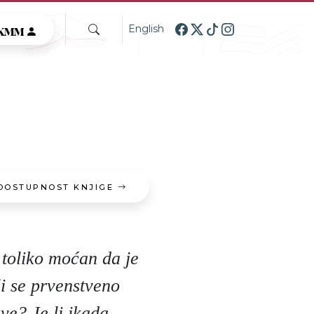
GKMM
English
DOSTUPNOST KNJIGE
 toliko moćan da je
li se prvenstveno
ve? Je li ikada