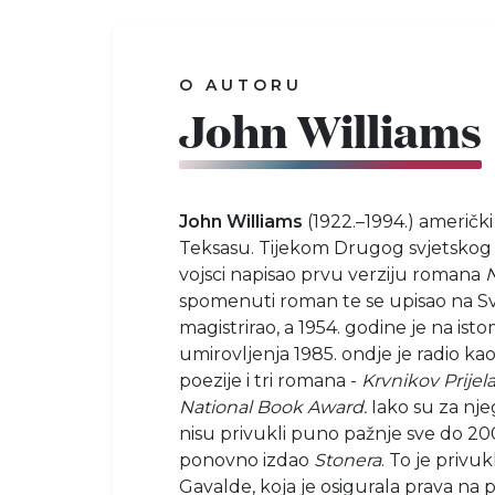
O AUTORU
John Williams
John Williams
(1922.–1994.) američki
Teksasu. Tijekom Drugog svjetskog 
vojsci napisao prvu verziju romana
N
spomenuti roman te se upisao na Sve
magistrirao, a 1954. godine je na ist
umirovljenja 1985. ondje je radio kao 
poezije i tri romana -
Krvnikov Prijel
National Book Award.
Iako su za nje
nisu privukli puno pažnje sve do 20
ponovno izdao
Stonera
. To je priv
Gavalde, koja je osigurala prava na p