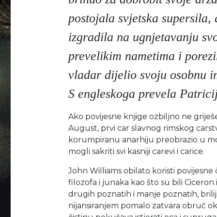
postojala svjetska supersila, a
izgradila na ugnjetavanju sv
prevelikim nametima i porezi
vladar dijelio svoju osobnu 
S engleskoga prevela Patrici
Ako povijesne knjige ozbiljno ne griješ
August, prvi car slavnog rimskog carstv
korumpiranu anarhiju preobrazio u moćn
mogli sakriti svi kasniji carevi i carice.
John Williams obilato koristi povijesne 
filozofa i junaka kao što su bili Ciceron
drugih poznatih i manje poznatih, bril
nijansiranjem pomalo zatvara obruč ok