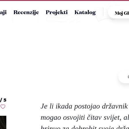
aji
Recenzije
Projekti
Katalog
Moj 
/ 5
Je li ikada postojao državnik
mogao osvojiti čitav svijet, a
brinuo za dobrobit svoje drža