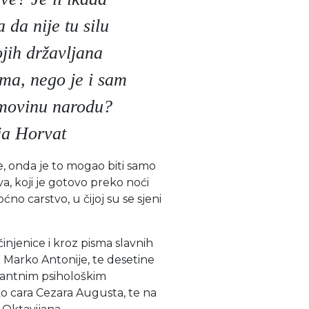
 da nije tu silu
ojih državljana
ma, nego je i sam
imovinu narodu?
ja Horvat
e, onda je to mogao biti samo
a, koji je gotovo preko noći
o carstvo, u čijoj su se sjeni
činjenice i kroz pisma slavnih
 i Marko Antonije, te desetine
ijantnim psihološkim
o cara Cezara Augusta, te na