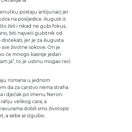
 Oktavijana.
enutku postaju antijunaci jer
bzira na posljedice. August iz
 želi i nikad ne gubi fokus,
o, biti najveći gubitnik od
 dočekati, jer je za Augusta
ao sve životne sokove. On je
ako će mnogo kasnije jedan
am ja”, to je ustinu mogao reći
raju romana u jednom
m da za carstvo nema straha
ka i dječak po imenu Neron.
rafiju velikog cara, a
ravurama dobili smo životopis
et, a sebe je izgubio.