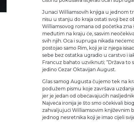
čistinu pokušava istjerati oca i supruga
Junaci Williamsovih knjiga u jednom tr
nisu u stanju do kraja ostati svoji bez o
Williamsovog romana od početka zna što
međutim na kraju će, sasvim neočekivan
svih njih. Oca i supruga nikada nećemo
postojao samo Rim, koji je iz njega isis
sebe bez ostatka ugradio u carstvo i i
Francuz bahato uzviknuti; “Država to s
jedino Cezar Oktavijan August.
Glas samog Augusta čujemo tek na k
podužem pismu koje završava uzdanje
jer je jedan od obećavajućih nasljedni
Najveća ironija je što smo očekivali biog
zahvaljujući Williamsovim književnim b
jednog nesretnika koji je imao cijeli svij