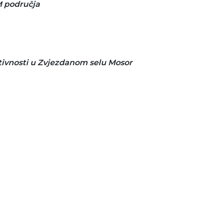
M područja
tivnosti u Zvjezdanom selu Mosor