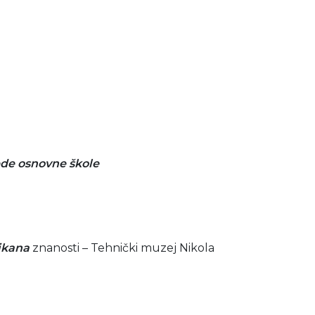
ede osnovne škole
likana
znanosti – Tehnički muzej Nikola