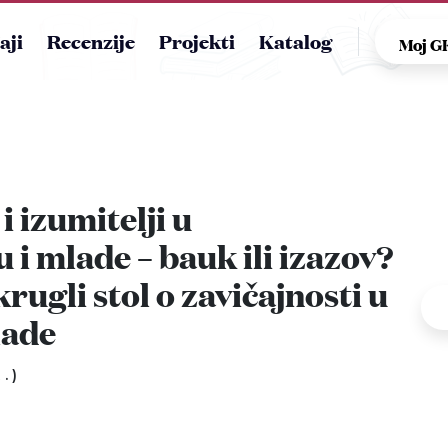
aji
Recenzije
Projekti
Katalog
Moj 
i izumitelji u
 i mlade – bauk ili izazov?
krugli stol o zavičajnosti u
lade
.)