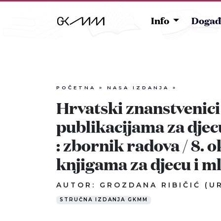
Info
Događ
POČETNA
»
NASA IZDANJA
»
Hrvatski znanstvenici 
publikacijama za djecu
: zbornik radova / 8. o
knjigama za djecu i m
AUTOR: GROZDANA RIBIČIĆ (UR
STRUČNA IZDANJA GKMM