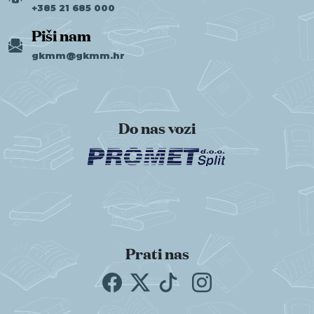
+385 21 685 000
Piši nam
gkmm@gkmm.hr
Do nas vozi
Prati nas