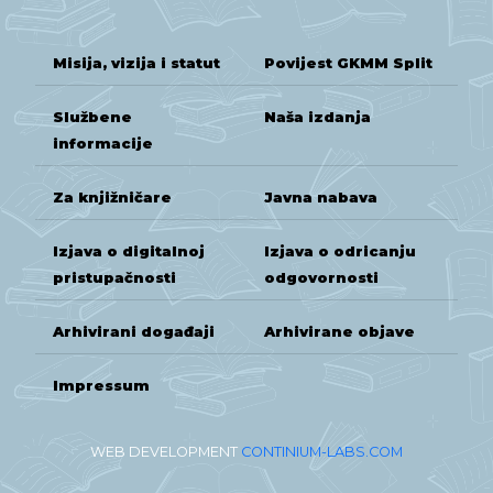
Misija, vizija i statut
Povijest GKMM Split
Službene
Naša izdanja
informacije
Za knjižničare
Javna nabava
Izjava o digitalnoj
Izjava o odricanju
pristupačnosti
odgovornosti
Arhivirani događaji
Arhivirane objave
Impressum
WEB DEVELOPMENT
CONTINIUM-LABS.COM