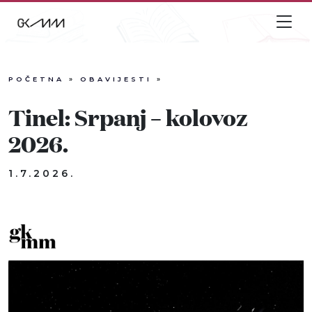
POČETNA
»
OBAVIJESTI
»
Info
Tinel: Srpanj – kolovoz
Događaji
2026.
Recenzije
1.7.2026.
Projekti
Katalog
Pretraga