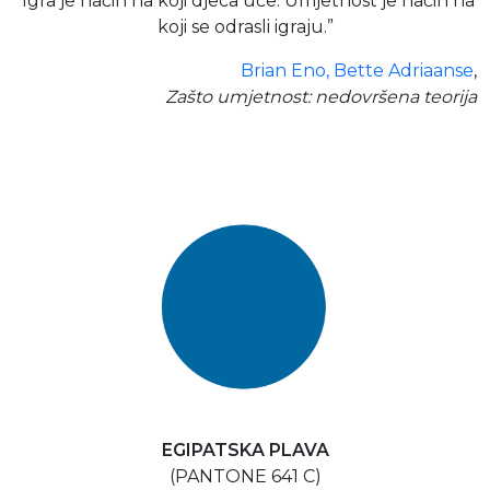
“Igra je način na koji djeca uče. Umjetnost je način na
koji se odrasli igraju.”
Brian Eno, Bette Adriaanse
,
Zašto umjetnost: nedovršena teorija
EGIPATSKA PLAVA
(PANTONE 641 C)