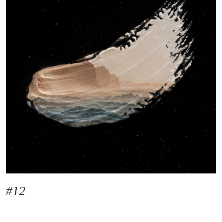
Moj GKMM
English
#12