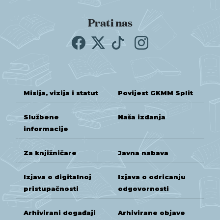
Prati nas
Misija, vizija i statut
Povijest GKMM Split
Službene
Naša izdanja
informacije
Za knjižničare
Javna nabava
Izjava o digitalnoj
Izjava o odricanju
pristupačnosti
odgovornosti
Arhivirani događaji
Arhivirane objave