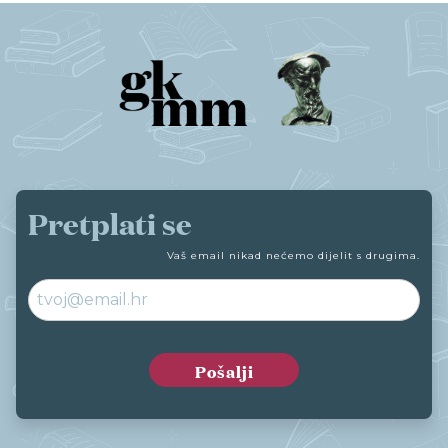
Pretplati se
Vaš email nikad nećemo dijelit s drugima.