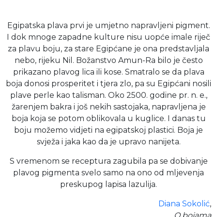
Egipatska plava prvi je umjetno napravljeni pigment.
I dok mnoge zapadne kulture nisu uopće imale riječ
za plavu boju, za stare Egipćane je ona predstavljala
nebo, rijeku Nil. Božanstvo Amun-Ra bilo je često
prikazano plavog lica ili kose. Smatralo se da plava
boja donosi prosperitet i tjera zlo, pa su Egipćani nosili
plave perle kao talisman. Oko 2500. godine pr. n. e.,
žarenjem bakra i još nekih sastojaka, napravljena je
boja koja se potom oblikovala u kuglice. I danas tu
boju možemo vidjeti na egipatskoj plastici. Boja je
svježa i jaka kao da je upravo nanijeta.
S vremenom se receptura zagubila pa se dobivanje
plavog pigmenta svelo samo na ono od mljevenja
preskupog lapisa lazulija.
Diana Sokolić
,
O bojama