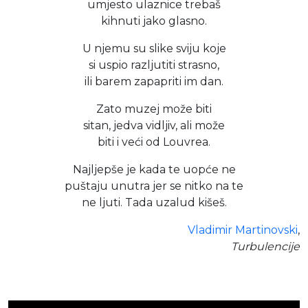
umjesto ulaznice trebaš
kihnuti jako glasno.
U njemu su slike sviju koje
si uspio razljutiti strasno,
ili barem zapapriti im dan.
Zato muzej može biti
sitan, jedva vidljiv, ali može
biti i veći od Louvrea.
Najljepše je kada te uopće ne
puštaju unutra jer se nitko na te
ne ljuti. Tada uzalud kišeš.
Vladimir Martinovski
,
Turbulencije