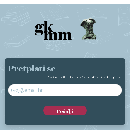
Pretplati se
Vaš email nikad nećemo dijelit s drugima.