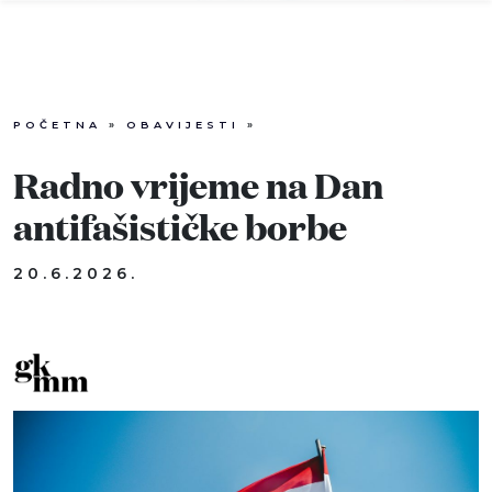
POČETNA
»
OBAVIJESTI
»
Info
Radno vrijeme na Dan
Događaji
antifašističke borbe
Recenzije
20.6.2026.
Projekti
Katalog
Pretraga