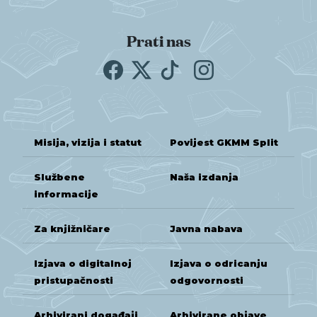
Prati nas
Misija, vizija i statut
Povijest GKMM Split
Službene
Naša izdanja
informacije
Za knjižničare
Javna nabava
Izjava o digitalnoj
Izjava o odricanju
pristupačnosti
odgovornosti
Arhivirani događaji
Arhivirane objave