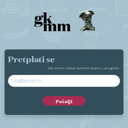
Pretplati se
Vaš email nikad nećemo dijelit s drugima.