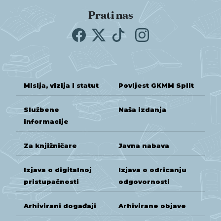
Prati nas
Misija, vizija i statut
Povijest GKMM Split
Službene
Naša izdanja
informacije
Za knjižničare
Javna nabava
Izjava o digitalnoj
Izjava o odricanju
pristupačnosti
odgovornosti
Arhivirani događaji
Arhivirane objave