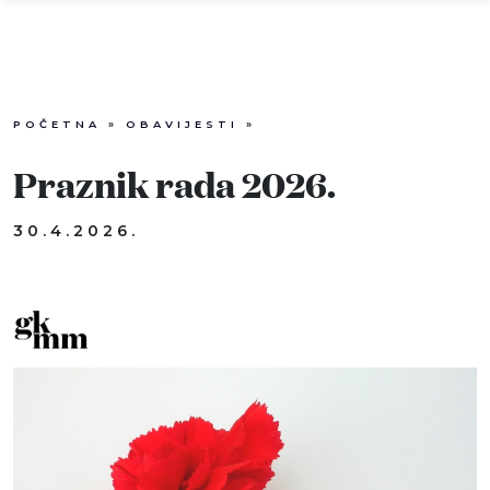
POČETNA
»
OBAVIJESTI
»
Info
Praznik rada 2026.
Događaji
30.4.2026.
Recenzije
Projekti
Katalog
Pretraga