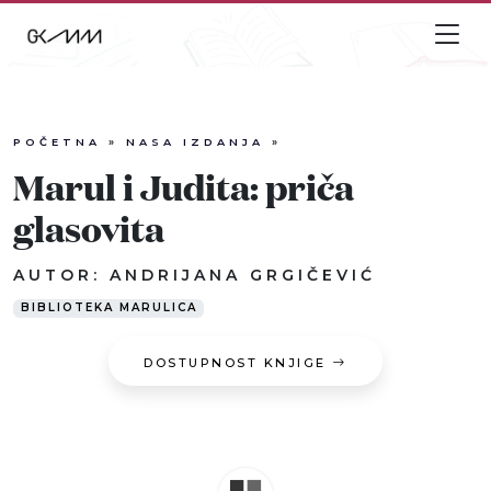
POČETNA
»
NASA IZDANJA
»
Info
Marul i Judita: priča
Događaji
glasovita
Recenzije
AUTOR: ANDRIJANA GRGIČEVIĆ
BIBLIOTEKA MARULICA
Projekti
DOSTUPNOST KNJIGE
Katalog
Pretraga