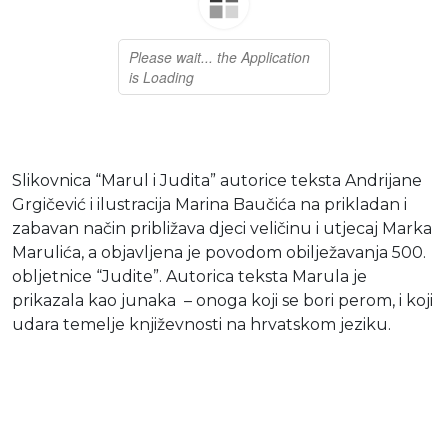
Moj GKMM
English
Slikovnica “Marul i Judita” autorice teksta Andrijane
Grgičević i ilustracija Marina Baučića na prikladan i
zabavan način približava djeci veličinu i utjecaj Marka
Marulića, a objavljena je povodom obilježavanja 500.
obljetnice “Judite”. Autorica teksta Marula je
prikazala kao junaka – onoga koji se bori perom, i koji
udara temelje književnosti na hrvatskom jeziku.