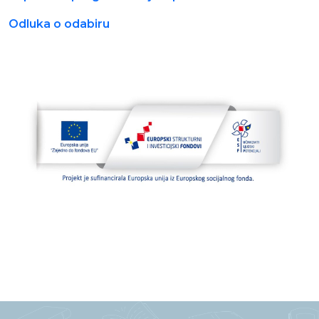
Moj GKMM
Odluka o odabiru
English