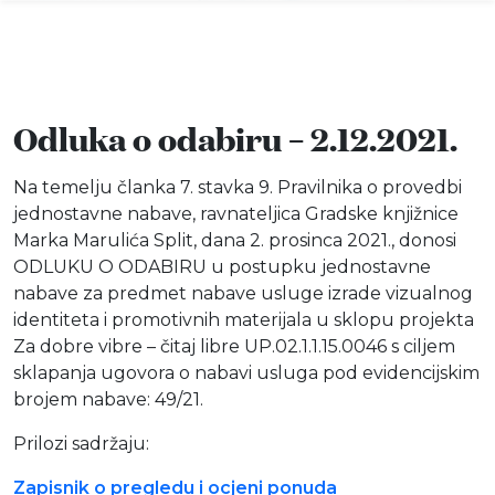
Odluka o odabiru – 2.12.2021.
Info
Na temelju članka 7. stavka 9. Pravilnika o provedbi
Događaji
jednostavne nabave, ravnateljica Gradske knjižnice
Marka Marulića Split, dana 2. prosinca 2021., donosi
ODLUKU O ODABIRU u postupku jednostavne
Recenzije
nabave za predmet nabave usluge izrade vizualnog
identiteta i promotivnih materijala u sklopu projekta
Projekti
Za dobre vibre – čitaj libre UP.02.1.1.15.0046 s ciljem
sklapanja ugovora o nabavi usluga pod evidencijskim
Katalog
brojem nabave: 49/21.
Prilozi sadržaju:
Pretraga
Zapisnik o pregledu i ocjeni ponuda