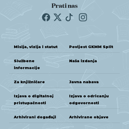
Prati nas
Misija, vizija i statut
Povijest GKMM Split
Službene
Naša izdanja
informacije
Za knjižničare
Javna nabava
Izjava o digitalnoj
Izjava o odricanju
pristupačnosti
odgovornosti
Arhivirani događaji
Arhivirane objave