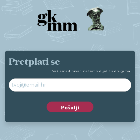
Pretplati se
Vaš email nikad nećemo dijelit s drugima.