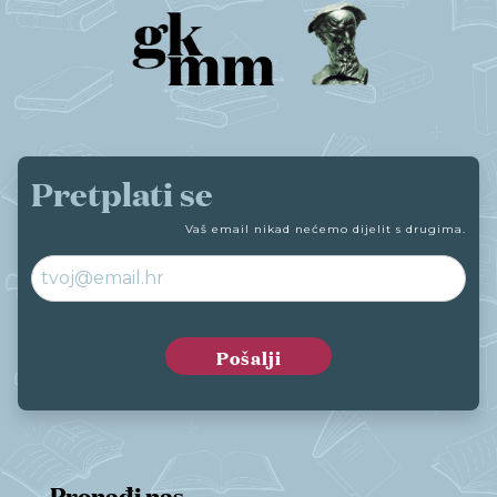
Pretplati se
Vaš email nikad nećemo dijelit s drugima.
Pronađi nas