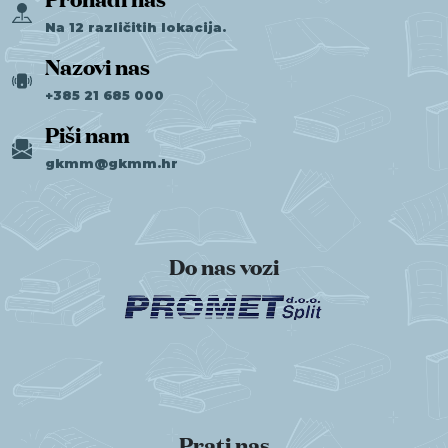
Na 12 različitih lokacija.
Nazovi nas
+385 21 685 000
Piši nam
gkmm@gkmm.hr
Do nas vozi
Prati nas