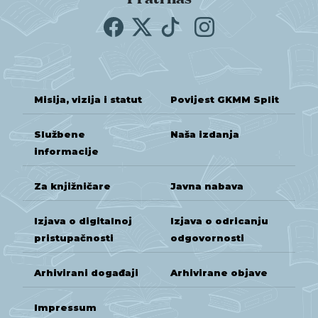
Misija, vizija i statut
Povijest GKMM Split
Službene
Naša izdanja
informacije
Za knjižničare
Javna nabava
Izjava o digitalnoj
Izjava o odricanju
pristupačnosti
odgovornosti
Arhivirani događaji
Arhivirane objave
Impressum