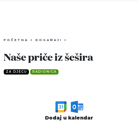
POČETNA
»
DOGAĐAJI
»
Info
Naše priče iz šešira
Događaji
ZA DJECU
RADIONICA
Recenzije
Projekti
Katalog
Dodaj u kalendar
Pretraga