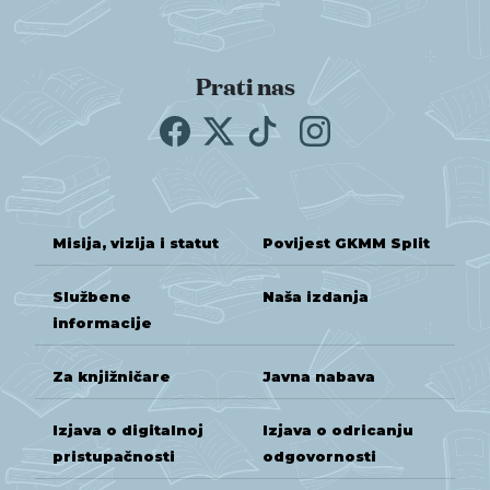
Prati nas
Misija, vizija i statut
Povijest GKMM Split
Službene
Naša izdanja
informacije
Za knjižničare
Javna nabava
Izjava o digitalnoj
Izjava o odricanju
pristupačnosti
odgovornosti