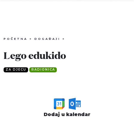
POČETNA
»
DOGAĐAJI
»
Info
Lego edukido
Događaji
ZA DJECU
RADIONICA
Recenzije
Projekti
Katalog
Dodaj u kalendar
Pretraga