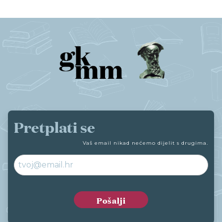
Pretplati se
Vaš email nikad nećemo dijelit s drugima.