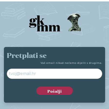
Pretplati se
Vaš email nikad nećemo dijelit s drugima.