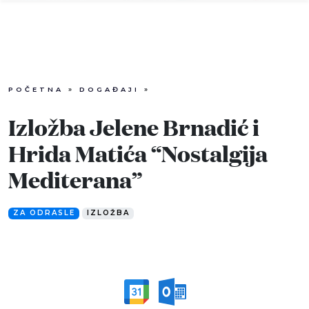
POČETNA
»
DOGAĐAJI
»
Info
Izložba Jelene Brnadić i
Događaji
Hrida Matića “Nostalgija
Recenzije
Mediterana”
Projekti
ZA ODRASLE
IZLOŽBA
Katalog
Pretraga