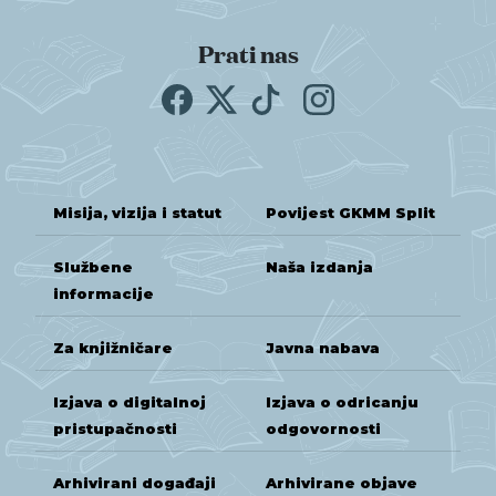
Prati nas
Misija, vizija i statut
Povijest GKMM Split
Službene
Naša izdanja
informacije
Za knjižničare
Javna nabava
Izjava o digitalnoj
Izjava o odricanju
pristupačnosti
odgovornosti
Arhivirani događaji
Arhivirane objave