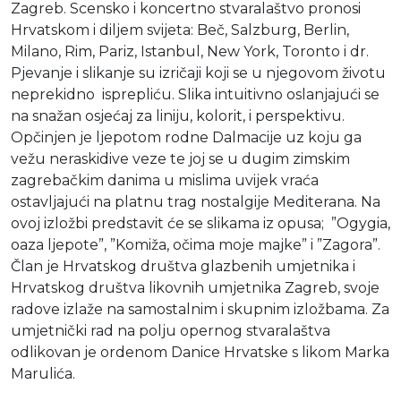
Zagreb. Scensko i koncertno stvaralaštvo pronosi
Hrvatskom i diljem svijeta: Beč, Salzburg, Berlin,
Milano, Rim, Pariz, Istanbul, New York, Toronto i dr.
Pjevanje i slikanje su izričaji koji se u njegovom životu
neprekidno isprepliću. Slika intuitivno oslanjajući se
na snažan osjećaj za liniju, kolorit, i perspektivu.
Opčinjen je ljepotom rodne Dalmacije uz koju ga
vežu neraskidive veze te joj se u dugim zimskim
zagrebačkim danima u mislima uvijek vraća
ostavljajući na platnu trag nostalgije Mediterana. Na
ovoj izložbi predstavit će se slikama iz opusa; ”Ogygia,
oaza ljepote”, ”Komiža, očima moje majke” i ”Zagora”.
Član je Hrvatskog društva glazbenih umjetnika i
Hrvatskog društva likovnih umjetnika Zagreb, svoje
radove izlaže na samostalnim i skupnim izložbama. Za
umjetnički rad na polju opernog stvaralaštva
odlikovan je ordenom Danice Hrvatske s likom Marka
Marulića.