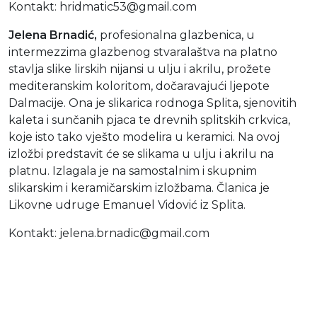
Kontakt: hridmatic53@gmail.com
Jelena Brnadić,
profesionalna glazbenica, u
intermezzima glazbenog stvaralaštva na platno
stavlja slike lirskih nijansi u ulju i akrilu, prožete
mediteranskim koloritom, dočaravajući ljepote
Dalmacije. Ona je slikarica rodnoga Splita, sjenovitih
kaleta i sunčanih pjaca te drevnih splitskih crkvica,
koje isto tako vješto modelira u keramici. Na ovoj
izložbi predstavit će se slikama u ulju i akrilu na
platnu. Izlagala je na samostalnim i skupnim
slikarskim i keramičarskim izložbama. Članica je
Likovne udruge Emanuel Vidović iz Splita.
Kontakt: jelena.brnadic@gmail.com