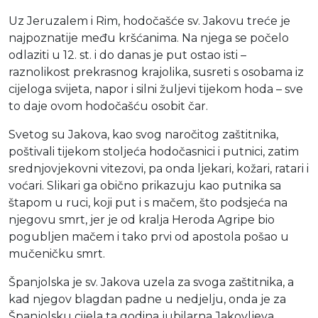
Uz Jeruzalem i Rim, hodočašće sv. Jakovu treće je
najpoznatije među kršćanima. Na njega se počelo
odlaziti u 12. st. i do danas je put ostao isti –
raznolikost prekrasnog krajolika, susreti s osobama iz
cijeloga svijeta, napor i silni žuljevi tijekom hoda – sve
to daje ovom hodočašću osobit čar.
Svetog su Jakova, kao svog naročitog zaštitnika,
poštivali tijekom stoljeća hodočasnici i putnici, zatim
srednjovjekovni vitezovi, pa onda ljekari, kožari, ratari i
voćari. Slikari ga obično prikazuju kao putnika sa
štapom u ruci, koji put i s mačem, što podsjeća na
njegovu smrt, jer je od kralja Heroda Agripe bio
pogubljen mačem i tako prvi od apostola pošao u
mučeničku smrt.
Španjolska je sv. Jakova uzela za svoga zaštitnika, a
kad njegov blagdan padne u nedjelju, onda je za
Španjolsku cijela ta godina jubilarna Jakovljeva