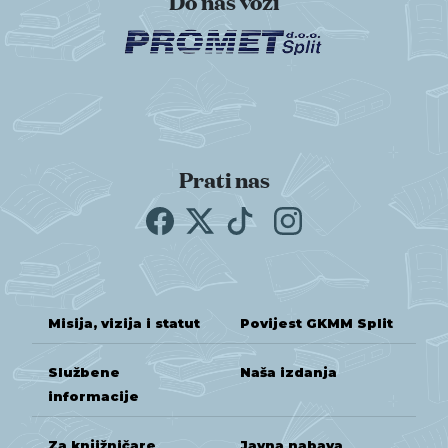
Do nas vozi
Prati nas
Misija, vizija i statut
Povijest GKMM Split
Službene
Naša izdanja
informacije
Za knjižničare
Javna nabava