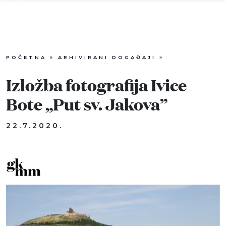
POČETNA
»
ARHIVIRANI DOGAĐAJI
»
Info
Izložba fotografija Ivice
Događaji
Bote „Put sv. Jakova”
Recenzije
22.7.2020.
Projekti
Katalog
Pretraga