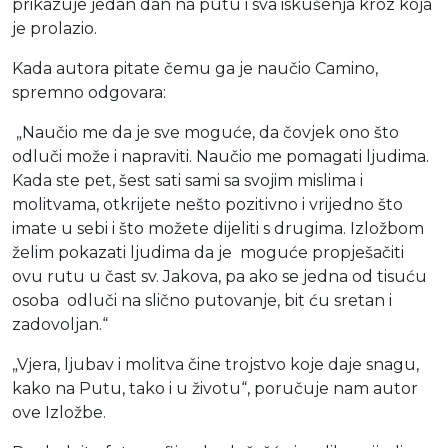
prikazuje jedan dan na putu i sva iskušenja kroz koja
je prolazio.
Kada autora pitate čemu ga je naučio Camino,
spremno odgovara:
„Naučio me da je sve moguće, da čovjek ono što
odluči može i napraviti. Naučio me pomagati ljudima.
Kada ste pet, šest sati sami sa svojim mislima i
molitvama, otkrijete nešto pozitivno i vrijedno što
imate u sebi i što možete dijeliti s drugima. Izložbom
želim pokazati ljudima da je moguće propješačiti
ovu rutu u čast sv. Jakova, pa ako se jedna od tisuću
osoba odluči na slično putovanje, bit ću sretan i
zadovoljan.“
„Vjera, ljubav i molitva čine trojstvo koje daje snagu,
kako na Putu, tako i u životu“, poručuje nam autor
ove Izložbe.