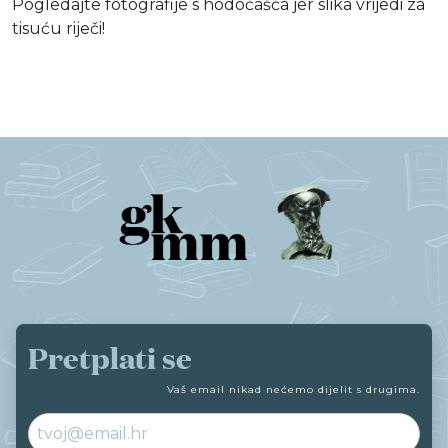
Pogledajte fotografije s hodočašća jer slika vrijedi za
tisuću riječi!
Pretplati se
Vaš email nikad nećemo dijelit s drugima.