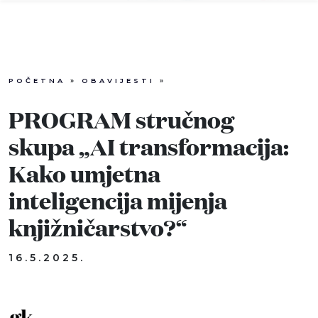
POČETNA
»
OBAVIJESTI
»
Info
PROGRAM stručnog
Događaji
skupa „AI transformacija:
Kako umjetna
Recenzije
inteligencija mijenja
Projekti
knjižničarstvo?“
Katalog
16.5.2025.
Pretraga