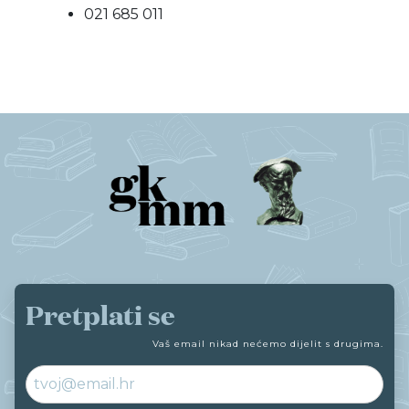
021 685 011
Pretplati se
Vaš email nikad nećemo dijelit s drugima.