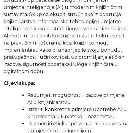
Stručni skup bavit će se ulogom i primjenom
umjetne inteligencije (AI) u modernim knjižničnim
sustavima. Skup će okupiti stručnjake iz područja
knjižničarstva, informacijske tehnologije i umjetne
inteligencije kako bi istražili inovativne načine na koje
AI može unaprijediti knjižnične usluge. Fokus će biti
na praktičnim rješenjima koja knjižnice mogu
implementirati kako bi unaprijedile svoju ponudu,
pristupačnost i učinkovitost, uz promišljanje etičkih
izazova, sigurnosti podataka i uloge knjižničara u
digitalnom dobu.
Ciljevi skupa:
Razumjeti mogućnosti i izazove primjene
AI u knjižničarstvu
Istražiti konkretne primjere upotrebe AI u
knjižnicama u Hrvatskoj i inozemstvu
Razmotriti etička i pravna pitanja povezana
s umjetnom inteligencijom