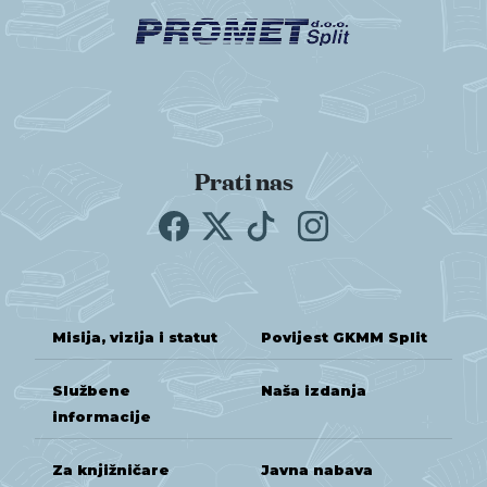
Prati nas
Misija, vizija i statut
Povijest GKMM Split
Službene
Naša izdanja
informacije
Za knjižničare
Javna nabava