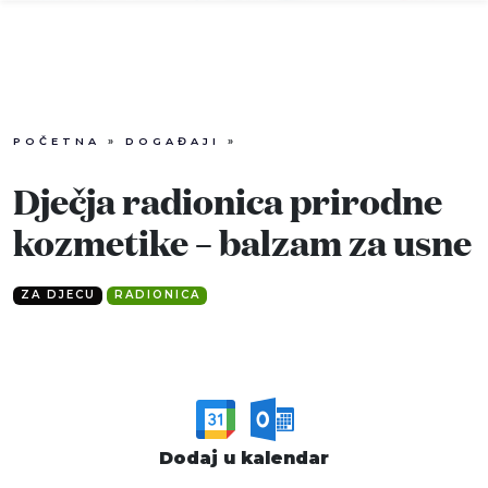
POČETNA
»
DOGAĐAJI
»
Info
Dječja radionica prirodne
Događaji
kozmetike – balzam za usne
Recenzije
ZA DJECU
RADIONICA
Projekti
Katalog
Pretraga
Dodaj u kalendar