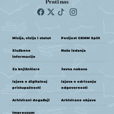
Prati nas
Misija, vizija i statut
Povijest GKMM Split
Službene
Naša izdanja
informacije
Za knjižničare
Javna nabava
Izjava o digitalnoj
Izjava o odricanju
pristupačnosti
odgovornosti
Arhivirani događaji
Arhivirane objave
Impressum