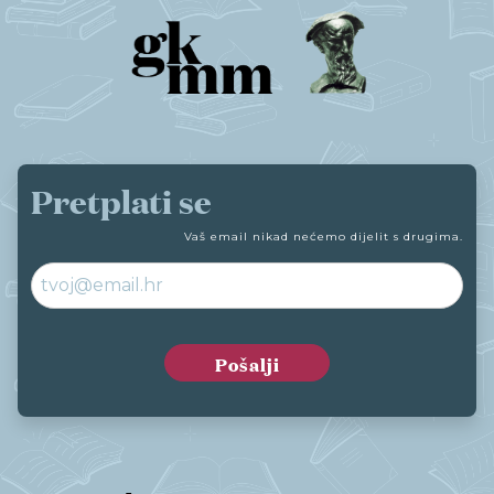
Pretplati se
Vaš email nikad nećemo dijelit s drugima.