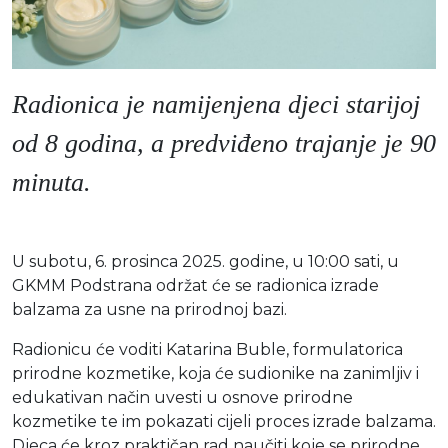
Radionica je namijenjena djeci starijoj
od 8 godina, a predviđeno trajanje je 90
minuta.
U subotu, 6. prosinca 2025. godine, u 10:00 sati, u
GKMM Podstrana održat će se radionica izrade
balzama za usne na prirodnoj bazi.
Radionicu će voditi Katarina Buble, formulatorica
prirodne kozmetike, koja će sudionike na zanimljiv i
edukativan način uvesti u osnove prirodne
kozmetike te im pokazati cijeli proces izrade balzama.
Djeca će kroz praktičan rad naučiti koje se prirodne