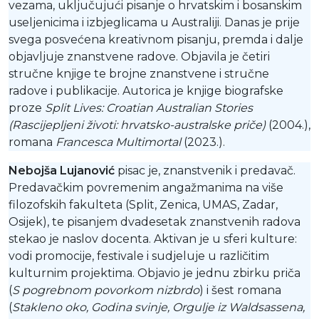
vezama, uključujući pisanje o hrvatskim i bosanskim
useljenicima i izbjeglicama u Australiji. Danas je prije
svega posvećena kreativnom pisanju, premda i dalje
objavljuje znanstvene radove. Objavila je četiri
stručne knjige te brojne znanstvene i stručne
radove i publikacije. Autorica je knjige biografske
proze
Split Lives: Croatian Australian Stories
(Rascijepljeni životi: hrvatsko-australske priče)
(2004.),
romana
Francesca Multimortal
(2023.).
Nebojša Lujanović
pisac je, znanstvenik i predavač.
Predavačkim povremenim angažmanima na više
filozofskih fakulteta (Split, Zenica, UMAS, Zadar,
Osijek), te pisanjem dvadesetak znanstvenih radova
stekao je naslov docenta. Aktivan je u sferi kulture:
vodi promocije, festivale i sudjeluje u različitim
kulturnim projektima. Objavio je jednu zbirku priča
(
S pogrebnom povorkom nizbrdo
) i šest romana
(
Stakleno oko, Godina svinje, Orgulje iz Waldsassena,