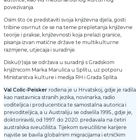
povezivanja.
Osim što će predstaviti svoja književna djela, gosti
tribine osvrnut će se na teme prepletanja književne
teorije i prakse, književnosti koja prelazi granice,
pisanja izvan matične države te multikulturne
razmjene, utjecaja i suradnje.
Disku(r)sija se održava u suradnji s Gradskom
knjižnicom Marka Marulića u Splitu, uz potporu
Ministarstva kulture i medija RH i Grada Splita.
Val Colic-Peisker
rođena je u Hrvatskoj, gdje je radila
kao nastavnica stranih jezika, novinarka, radio
voditeljica i producentica te samostalna autorica i
prevoditeljica, a u Australiju se odselila 1995., gdje je,
doktoriraviši, od 1997. do 2020. predavala na četiri
australska sveučilišta. Tijekom sveučilišne karijere
najviše se bavila globalnim migracijama i etničkim