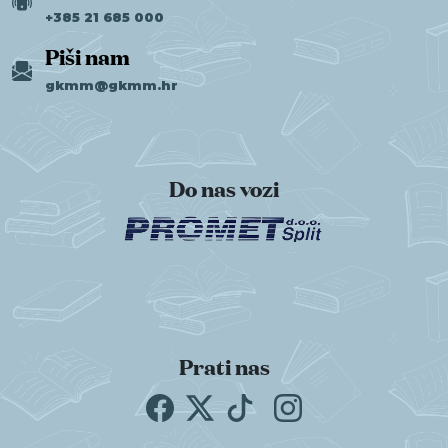
+385 21 685 000
Piši nam
gkmm@gkmm.hr
Do nas vozi
Prati nas