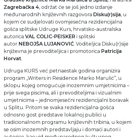
Zagrebačka 4
, održat će se još jedno izdanje
međunarodnih književnih razgovora
Disku(r)sija
, u
kojem će sudjelovati ovomjesečna rezidencijalna
gošća splitske Udruge Kurs, hrvatsko-australska
autorica
VAL COLIC-PEISKER
i splitski
autor
NEBOJŠA LUJANOVIĆ
. Voditeljica Disku(r)sije
književna je prevoditeljica i promotorica
Patricija
Horvat
.
Udruga KURS već petnaestak godina organizira
program „Writers in Residence Marko Marulić”, u
sklopu kojeg omogućuje inozemnim umjetnicima –
prije svega piscima, ali i prevoditeljima i vizualnim
umjetnicima – jednomjesečni rezidencijalni boravak
u Splitu. Pritom se svaka rezidencijalna gošća
odnosno gost predstave lokalnoj publici u
tradicionalnom programu književnih tribina, u kojem
se osim inozemnih predstavljaju i domaći autori i
autorice, kao vid međunarodnog kulturnog