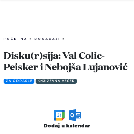
POČETNA
»
DOGAĐAJI
»
Info
Disku(r)sija: Val Colic-
Događaji
Peisker i Nebojša Lujanović
Recenzije
ZA ODRASLE
KNJIŽEVNA VEČER
Projekti
Katalog
Pretraga
Dodaj u kalendar