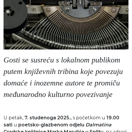
Gosti se susreću s lokalnom publikom
putem književnih tribina koje povezuju
domaće i inozemne autore te promiču
međunarodno kulturno povezivanje
U petak,
7. studenoga 2025.,
s početkom u
19.00
sati
u
poetsko-glazbenom odjelu
Dalmatina
Gradske knjižnice Marka Marulića
u Splitu,
na adresi