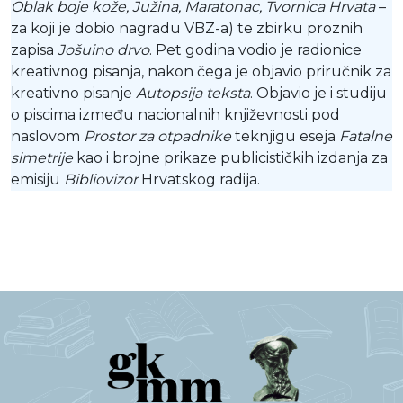
Oblak boje kože, Južina, Maratonac, Tvornica Hrvata
–
za koji je dobio nagradu VBZ-a) te zbirku proznih
zapisa
Jošuino drvo
. Pet godina vodio je radionice
kreativnog pisanja, nakon čega je objavio priručnik za
kreativno pisanje
Autopsija teksta
. Objavio je i studiju
o piscima između nacionalnih književnosti pod
naslovom
Prostor za otpadnike
teknjigu eseja
Fatalne
simetrije
kao i brojne prikaze publicističkih izdanja za
emisiju
Bibliovizor
Hrvatskog radija.