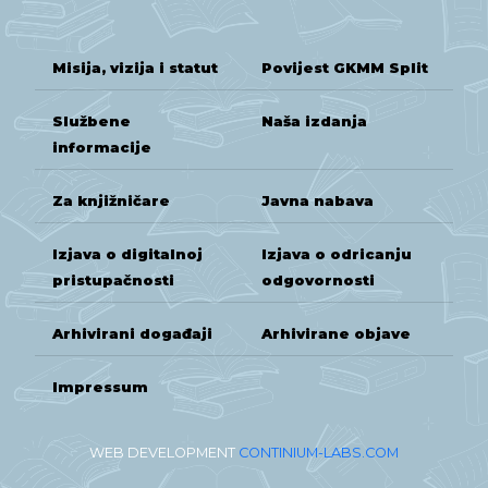
Misija, vizija i statut
Povijest GKMM Split
Službene
Naša izdanja
informacije
Za knjižničare
Javna nabava
Izjava o digitalnoj
Izjava o odricanju
pristupačnosti
odgovornosti
Arhivirani događaji
Arhivirane objave
Impressum
WEB DEVELOPMENT
CONTINIUM-LABS.COM